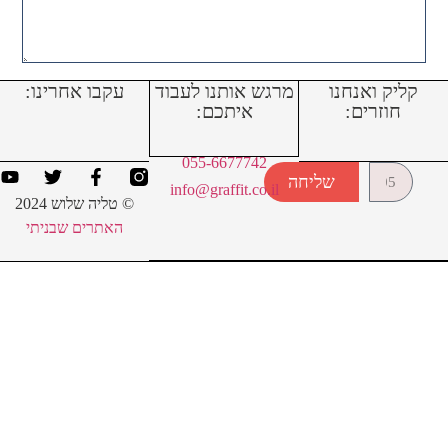
קליק ואנחנו
מרגש אותנו לעבוד
עקבו אחרינו:
תודה 🙂
חוזרים:
איתכם:
055-6677742
שליחה
info@graffit.co.il
© טליה שלוש 2024
האתרים שבניתי